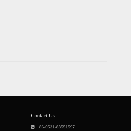
Contact Us
+86-0531-83551597
