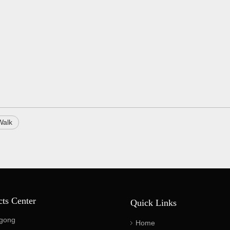
Walk
cts Center
Quick Links
gong
Home